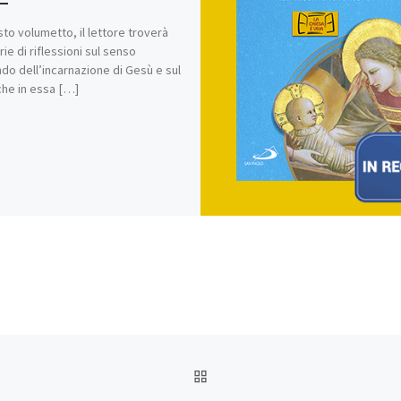
sto volumetto, il lettore troverà
ie di riflessioni sul senso
do dell’incarnazione di Gesù e sul
he in essa […]
RITORNA ALLA LISTA DEG