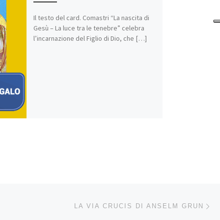
Il testo del card. Comastri “La nascita di
Gesù – La luce tra le tenebre” celebra
l’incarnazione del Figlio di Dio, che […]
Ar
LI ARTICOLI
LA VIA CRUCIS DI ANSELM GRUN