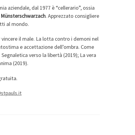
ia aziendale, dal 1977 è “cellerario”, ossia
i Münsterschwarzach
. Apprezzato consigliere
etti al mondo.
vincere il male. La lotta contro i demoni nel
 Autostima e accettazione dell’ombra. Come
 Segnaletica verso la libertà (2019); La vera
anima (2019).
gratuita.
tpauls.it