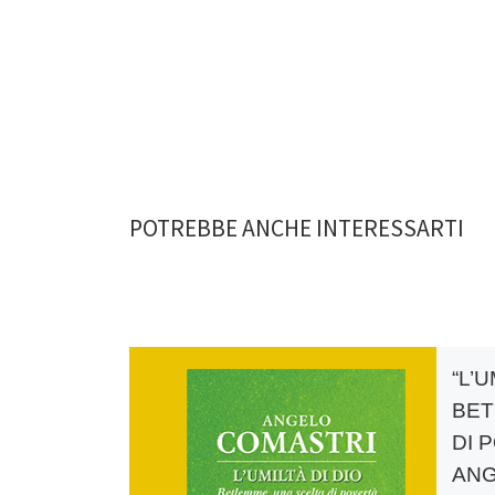
POTREBBE ANCHE INTERESSARTI
“L’U
BET
DI 
ANG