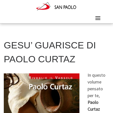
Skip
to
content
GESU’ GUARISCE DI
PAOLO CURTAZ
In questo
volume
pensato
per te,
Paolo
Curtaz