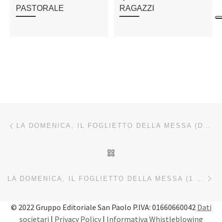
PASTORALE
RAGAZZI
Navigazione articoli
Articolo precedente
LA DOMENICA, IL FOGLIETTO DELLA MESSA (DOMENICA 27 DICEMBRE)
RITORNA ALLA LISTA DEG
Ar
LA DOMENICA, IL FOGLIETTO DELLA MESSA (1 GENNAIO)
© 2022 Gruppo Editoriale San Paolo P.IVA: 01660660042
Dati
societari
|
Privacy Policy
|
Informativa Whistleblowing